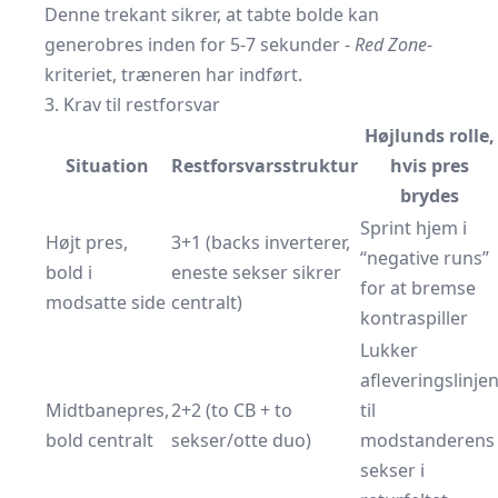
Denne trekant sikrer, at tabte bolde kan
generobres inden for 5-7 sekunder -
Red Zone
-
kriteriet, træneren har indført.
3. Krav til restforsvar
Højlunds rolle,
Situation
Restforsvarsstruktur
hvis pres
brydes
Sprint hjem i
Højt pres,
3+1 (backs inverterer,
“negative runs”
bold i
eneste sekser sikrer
for at bremse
modsatte side
centralt)
kontraspiller
Lukker
afleveringslinje
Midtbanepres,
2+2 (to CB + to
til
bold centralt
sekser/otte duo)
modstanderens
sekser i