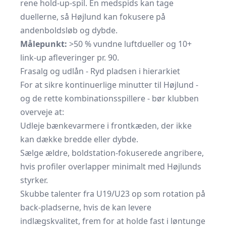
rene hold-up-spil. En medspids kan tage
duellerne, så Højlund kan fokusere på
andenboldsløb og dybde.
Målepunkt:
>50 % vundne luftdueller og 10+
link-up afleveringer pr. 90.
Frasalg og udlån - Ryd pladsen i hierarkiet
For at sikre kontinuerlige minutter til Højlund -
og de rette kombinationsspillere - bør klubben
overveje at:
Udleje bænkevarmere i frontkæden, der ikke
kan dække bredde eller dybde.
Sælge ældre, boldstation-fokuserede angribere,
hvis profiler overlapper minimalt med Højlunds
styrker.
Skubbe talenter fra U19/U23 op som rotation på
back-pladserne, hvis de kan levere
indlægskvalitet, frem for at holde fast i løntunge