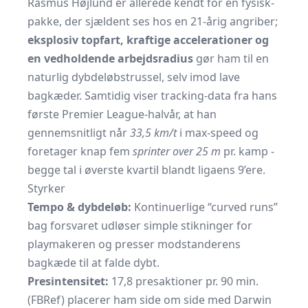
Rasmus Højlund er allerede kendt for en fysisk-
pakke, der sjældent ses hos en 21-årig angriber;
eksplosiv topfart, kraftige accelerationer og
en vedholdende arbejdsradius
gør ham til en
naturlig dybdeløbstrussel, selv imod lave
bagkæder. Samtidig viser tracking-data fra hans
første Premier League-halvår, at han
gennemsnitligt når
33,5 km/t
i max-speed og
foretager knap fem
sprinter over 25 m
pr. kamp -
begge tal i øverste kvartil blandt ligaens 9’ere.
Styrker
Tempo & dybdeløb:
Kontinuerlige “curved runs”
bag forsvaret udløser simple stikninger for
playmakeren og presser modstanderens
bagkæde til at falde dybt.
Presintensitet:
17,8 presaktioner pr. 90 min.
(FBRef) placerer ham side om side med Darwin