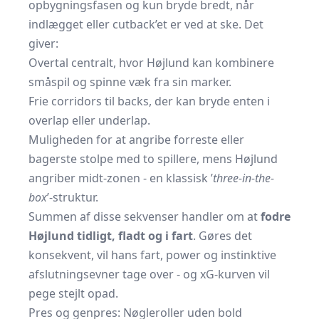
opbygningsfasen og kun bryde bredt, når
indlægget eller cutback’et er ved at ske. Det
giver:
Overtal centralt, hvor Højlund kan kombinere
småspil og spinne væk fra sin marker.
Frie corridors til backs, der kan bryde enten i
overlap eller underlap.
Muligheden for at angribe forreste eller
bagerste stolpe med to spillere, mens Højlund
angriber midt-zonen - en klassisk ’
three-in-the-
box
’-struktur.
Summen af disse sekvenser handler om at
fodre
Højlund tidligt, fladt og i fart
. Gøres det
konsekvent, vil hans fart, power og instinktive
afslutningsevner tage over - og xG-kurven vil
pege stejlt opad.
Pres og genpres: Nøgleroller uden bold