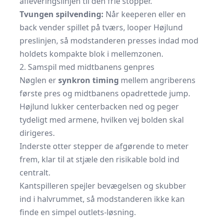
afleveringslinjen til den frie stopper.
Tvungen spilvending:
Når keeperen eller en
back vender spillet på tværs, looper Højlund
preslinjen, så modstanderen presses indad mod
holdets kompakte blok i mellemzonen.
2. Samspil med midtbanens genpres
Nøglen er
synkron timing
mellem angriberens
første pres og midtbanens opadrettede jump.
Højlund lukker centerbacken ned og peger
tydeligt med armene, hvilken vej bolden skal
dirigeres.
Inderste otter stepper de afgørende to meter
frem, klar til at stjæle den risikable bold ind
centralt.
Kantspilleren spejler bevægelsen og skubber
ind i halvrummet, så modstanderen ikke kan
finde en simpel outlets-løsning.