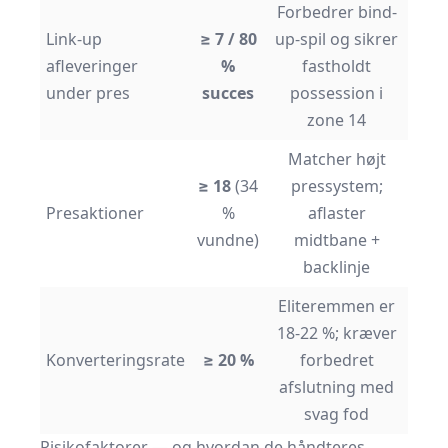
Forbedrer bind-
Link-up
≥ 7 / 80
up-spil og sikrer
afleveringer
%
fastholdt
under pres
succes
possession i
zone 14
Matcher højt
≥ 18
(34
pressystem;
Presaktioner
%
aflaster
vundne)
midtbane +
backlinje
Eliteremmen er
18-22 %; kræver
Konverteringsrate
≥ 20 %
forbedret
afslutning med
svag fod
Risikofaktorer — og hvordan de håndteres