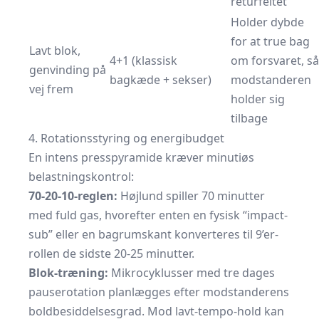
returfeltet
Holder dybde
for at true bag
Lavt blok,
4+1 (klassisk
om forsvaret, så
genvinding på
bagkæde + sekser)
modstanderen
vej frem
holder sig
tilbage
4. Rotationsstyring og energibudget
En intens presspyramide kræver minutiøs
belastningskontrol:
70-20-10-reglen:
Højlund spiller 70 minutter
med fuld gas, hvorefter enten en fysisk “impact-
sub” eller en bagrumskant konverteres til 9’er-
rollen de sidste 20-25 minutter.
Blok-træning:
Mikrocyklusser med tre dages
pauserotation planlægges efter modstanderens
boldbesiddelsesgrad. Mod lavt-tempo-hold kan