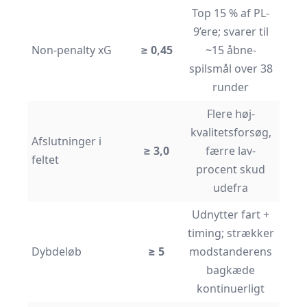
Top 15 % af PL-
9’ere; svarer til
Non-penalty xG
≥ 0,45
~15 åbne-
spilsmål over 38
runder
Flere høj-
kvalitetsforsøg,
Afslutninger i
≥ 3,0
færre lav-
feltet
procent skud
udefra
Udnytter fart +
timing; strækker
Dybdeløb
≥ 5
modstanderens
bagkæde
kontinuerligt