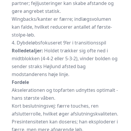
partner; fejljusteringer kan skabe afstande og
gøre angrebet statisk.
Wingbacks/kanter er færre; indlægsvolumen
kan falde, hvilket reducerer antallet af første-
stolpe-løb.
4. Dybdeløbsfokuseret 9’er i transitionsspil
Rolledetaljer:
Holdet trækker sig ofte ned i
midtblokken (4-4-2 eller 5-3-2), vinder bolden og
sender straks Højlund afsted bag
modstanderens høje linje.
Fordele
Akselerationen og topfarten udnyttes optimalt -
hans største våben.
Kort beslutningsvej: færre touches, ren
afslutterrolle, hvilket øger afslutningskvaliteten.
Presintensiteten kan doseres; han eksploderer i
færre, men mere afgørende løb.