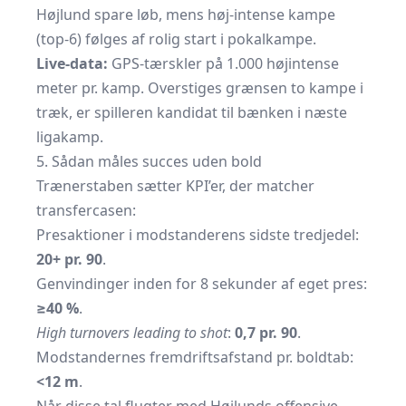
Højlund spare løb, mens høj-intense kampe
(top-6) følges af rolig start i pokalkampe.
Live-data:
GPS-tærskler på 1.000 højintense
meter pr. kamp. Overstiges grænsen to kampe i
træk, er spilleren kandidat til bænken i næste
ligakamp.
5. Sådan måles succes uden bold
Trænerstaben sætter KPI’er, der matcher
transfercasen:
Presaktioner i modstanderens sidste tredjedel:
20+ pr. 90
.
Genvindinger inden for 8 sekunder af eget pres:
≥40 %
.
High turnovers leading to shot
:
0,7 pr. 90
.
Modstandernes fremdriftsafstand pr. boldtab:
<12 m
.