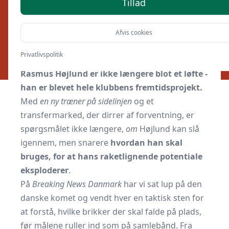
Tillad
Af
Breaking-news.dk
18. marts 2026
Afvis cookies
Privatlivspolitik
Maskinlæring-genereret Indhold
Rasmus Højlund er ikke længere blot et løfte -
han er blevet hele klubbens fremtidsprojekt.
Med
en ny træner på sidelinjen
og et
transfermarked, der dirrer af forventning, er
spørgsmålet ikke længere,
om
Højlund kan slå
igennem, men snarere
hvordan han skal
bruges, for at hans raketlignende potentiale
eksploderer
.
På
Breaking News Danmark
har vi sat lup på den
danske komet og vendt hver en taktisk sten for
at forstå, hvilke brikker der skal falde på plads,
før målene ruller ind som på samlebånd. Fra