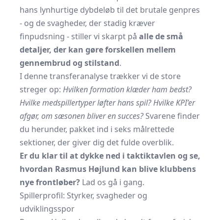
hans lynhurtige dybdeløb til det brutale genpres
- og de svagheder, der stadig kræver
finpudsning - stiller vi skarpt på
alle de små
detaljer, der kan gøre forskellen mellem
gennembrud og stilstand
.
I denne transferanalyse trækker vi de store
streger op:
Hvilken formation klæder ham bedst?
Hvilke medspillertyper løfter hans spil? Hvilke KPI’er
afgør, om sæsonen bliver en succes?
Svarene finder
du herunder, pakket ind i seks målrettede
sektioner, der giver dig det fulde overblik.
Er du klar til at dykke ned i taktiktavlen og se,
hvordan Rasmus Højlund kan blive klubbens
nye frontløber?
Lad os gå i gang.
Spillerprofil: Styrker, svagheder og
udviklingsspor