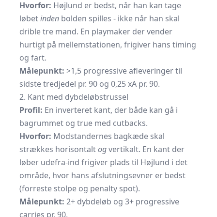
Hvorfor:
Højlund er bedst, når han kan tage
løbet
inden
bolden spilles - ikke når han skal
drible tre mand. En playmaker der vender
hurtigt på mellemstationen, frigiver hans timing
og fart.
Målepunkt:
>1,5 progressive afleveringer til
sidste tredjedel pr. 90 og 0,25 xA pr. 90.
2. Kant med dybdeløbstrussel
Profil:
En inverteret kant, der både kan gå i
bagrummet og true med cutbacks.
Hvorfor:
Modstandernes bagkæde skal
strækkes horisontalt
og
vertikalt. En kant der
løber udefra-ind frigiver plads til Højlund i det
område, hvor hans afslutningsevner er bedst
(forreste stolpe og penalty spot).
Målepunkt:
2+ dybdeløb og 3+ progressive
carries pr. 90.