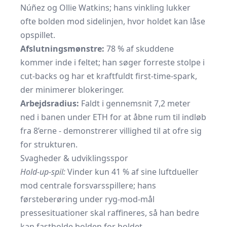
Núñez og Ollie Watkins; hans vinkling lukker
ofte bolden mod sidelinjen, hvor holdet kan låse
opspillet.
Afslutningsmønstre:
78 % af skuddene
kommer inde i feltet; han søger forreste stolpe i
cut-backs og har et kraftfuldt first-time-spark,
der minimerer blokeringer.
Arbejdsradius:
Faldt i gennemsnit 7,2 meter
ned i banen under ETH for at åbne rum til indløb
fra 8’erne - demonstrerer villighed til at ofre sig
for strukturen.
Svagheder & udviklingsspor
Hold-up-spil:
Vinder kun 41 % af sine luftdueller
mod centrale forsvarsspillere; hans
førsteberøring under ryg-mod-mål
pressesituationer skal raffineres, så han bedre
kan fastholde bolden for holdet.