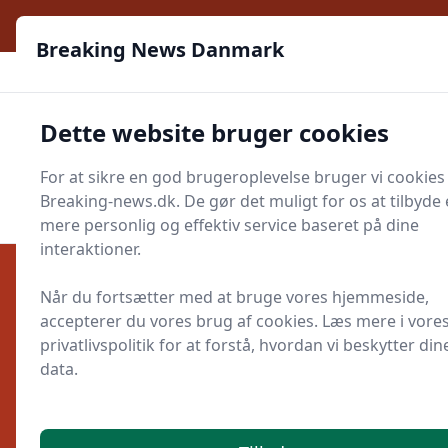
Breaking News Danmark - Nyhederne, mens de sker
Breaking News Danmark
Breaking News 
Dette website bruger cookies
Menu
For at sikre en god brugeroplevelse bruger vi cookies
Søg
Søg
Breaking-news.dk. De gør det muligt for os at tilbyde
mere personlig og effektiv service baseret på dine
interaktioner.
Når du fortsætter med at bruge vores hjemmeside,
accepterer du vores brug af cookies. Læs mere i vore
Udgivet i
Sporten
privatlivspolitik for at forstå, hvordan vi beskytter din
data.
Transferanalyse: Rasmus Højlunds
rolle under den nye træner