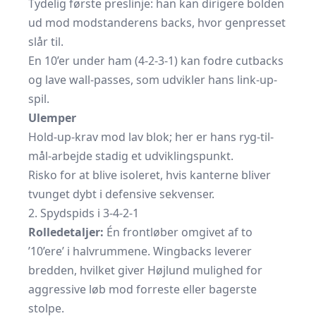
Tydelig første preslinje: han kan dirigere bolden
ud mod modstanderens backs, hvor genpresset
slår til.
En 10’er under ham (4-2-3-1) kan fodre cutbacks
og lave wall-passes, som udvikler hans link-up-
spil.
Ulemper
Hold-up-krav mod lav blok; her er hans ryg-til-
mål-arbejde stadig et udviklingspunkt.
Risko for at blive isoleret, hvis kanterne bliver
tvunget dybt i defensive sekvenser.
2. Spydspids i 3-4-2-1
Rolledetaljer:
Én frontløber omgivet af to
’10’ere’ i halvrummene. Wingbacks leverer
bredden, hvilket giver Højlund mulighed for
aggressive løb mod forreste eller bagerste
stolpe.