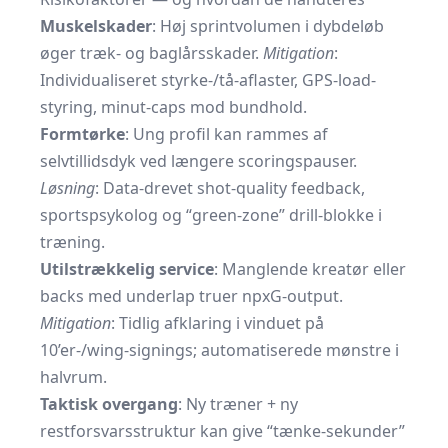
Muskelskader
: Høj sprintvolumen i dybdeløb
øger træk- og baglårsskader.
Mitigation
:
Individualiseret styrke-/tå-aflaster, GPS-load-
styring, minut-caps mod bundhold.
Formtørke
: Ung profil kan rammes af
selvtillidsdyk ved længere scoringspauser.
Løsning
: Data-drevet shot-quality feedback,
sportspsykolog og “green-zone” drill-blokke i
træning.
Utilstrækkelig service
: Manglende kreatør eller
backs med underlap truer npxG-output.
Mitigation
: Tidlig afklaring i vinduet på
10’er-/wing-signings; automatiserede mønstre i
halvrum.
Taktisk overgang
: Ny træner + ny
restforsvarsstruktur kan give “tænke-sekunder”