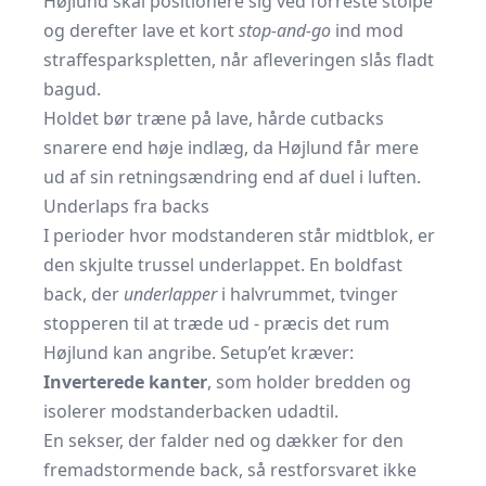
Højlund skal positionere sig ved forreste stolpe
og derefter lave et kort
stop-and-go
ind mod
straffesparkspletten, når afleveringen slås fladt
bagud.
Holdet bør træne på lave, hårde cutbacks
snarere end høje indlæg, da Højlund får mere
ud af sin retningsændring end af duel i luften.
Underlaps fra backs
I perioder hvor modstanderen står midtblok, er
den skjulte trussel underlappet. En boldfast
back, der
underlapper
i halvrummet, tvinger
stopperen til at træde ud - præcis det rum
Højlund kan angribe. Setup’et kræver:
Inverterede kanter
, som holder bredden og
isolerer modstanderbacken udadtil.
En sekser, der falder ned og dækker for den
fremadstormende back, så restforsvaret ikke