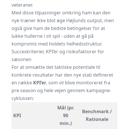
veteraner.
Med disse tilpasninger omkring ham kan den
nye træner ikke blot øge Højlunds output, men
også give ham de bedste betingelser for at
lukke hullerne i sit spil - uden at gå på
kompromis med holdets helhedsstruktur.
Succeskriterier, KPI’er og risikofaktorer for
sæsonen
For at omsætte det taktiske potentiale til
konkrete resultater har den nye stab defineret
en række
KPI’er
, som vil blive monitoreret fra
pre-season og hele vejen gennem kampagne-
cyklussen:
Mål (pr.
Benchmark /
KPI
90
Rationale
min.)