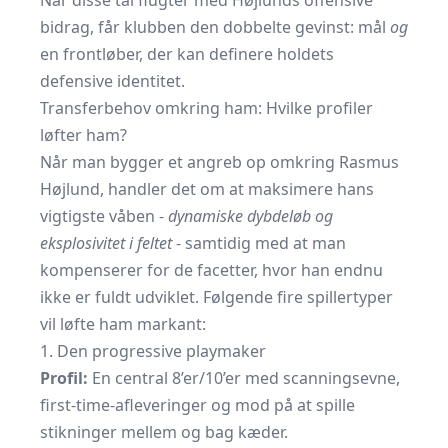
Når disse tal flugter med Højlunds offensive
bidrag, får klubben den dobbelte gevinst: mål
og
en frontløber, der kan definere holdets
defensive identitet.
Transferbehov omkring ham: Hvilke profiler
løfter ham?
Når man bygger et angreb op omkring Rasmus
Højlund, handler det om at maksimere hans
vigtigste våben -
dynamiske dybdeløb og
eksplosivitet i feltet
- samtidig med at man
kompenserer for de facetter, hvor han endnu
ikke er fuldt udviklet. Følgende fire spillertyper
vil løfte ham markant:
1. Den progressive playmaker
Profil:
En central 8’er/10’er med scanningsevne,
first-time-afleveringer og mod på at spille
stikninger mellem og bag kæder.