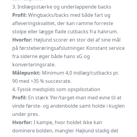
3. Indlægsstærke og underlappende backs
Profil:
Wingbacks/backs med både fart og
afleveringskvalitet, der kan ramme forreste
stolpe eller lægge flade cutbacks fra halvrum.
Hvorfor:
Højlund scorer en stor del af sine mål
på førsteberøringsafslutninger. Konstant service
fra siderne øger både hans xG og
konverteringsrate.
Målepunkt:
Minimum 4,0 indlæg/cutbacks pr.
90 med >35 % succesrate.
4. Fysisk medspids som opspilsstation
Profil:
En stærk 9’er/target-man med evne til at
vinde første- og andenbolde samt holde i kuglen
under pres.
Hvorfor:
I kampe, hvor holdet ikke kan
dominere bolden, mangler Højlund stadig det