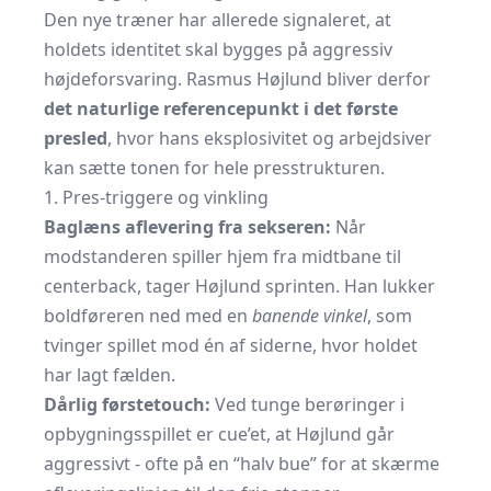
Den nye træner har allerede signaleret, at
holdets identitet skal bygges på aggressiv
højdeforsvaring. Rasmus Højlund bliver derfor
det naturlige referencepunkt i det første
presled
, hvor hans eksplosivitet og arbejdsiver
kan sætte tonen for hele presstrukturen.
1. Pres-triggere og vinkling
Baglæns aflevering fra sekseren:
Når
modstanderen spiller hjem fra midtbane til
centerback, tager Højlund sprinten. Han lukker
boldføreren ned med en
banende vinkel
, som
tvinger spillet mod én af siderne, hvor holdet
har lagt fælden.
Dårlig førstetouch:
Ved tunge berøringer i
opbygningsspillet er cue’et, at Højlund går
aggressivt - ofte på en “halv bue” for at skærme