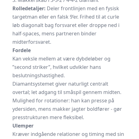
3. Makkerskab i 3-5-2 / 4-4-2 diamant
Rolledetaljer:
Deler frontlinjen med en fysisk
targetman eller en falsk 9’er. Frihed til at curle
løb diagonalt bag forsvaret eller droppe ned i
half-spaces, mens partneren binder
midterforsvaret.
Fordele
Kan veksle mellem at være dybdeløber og
”second striker”, hvilket udvikler hans
beslutningshastighed.
Diamantsystemet giver naturligt centralt
overtal; let adgang til småspil gennem midten.
Mulighed for rotationer: han kan presse på
ydersiden, mens makker jagter boldfører - gør
presstrukturen mere fleksibel.
Ulemper
Kræver indgående relationer og timing med sin