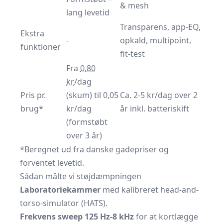
& mesh
lang levetid
Transparens, app-EQ,
Ekstra
-
opkald, multipoint,
funktioner
fit-test
Fra
0,80
kr
/dag
Pris pr.
(skum) til 0,05
Ca. 2-5 kr/dag over 2
brug*
kr/dag
år inkl. batteriskift
(formstøbt
over 3 år)
*Beregnet ud fra danske gadepriser og
forventet levetid.
Sådan målte vi støjdæmpningen
Laboratoriekammer
med kalibreret head-and-
torso-simulator (HATS).
Frekvens sweep 125 Hz-8 kHz
for at kortlægge