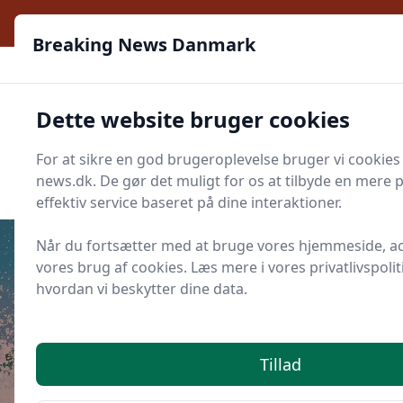
Breaking News Danmark - Nyhederne, mens de sker
Breaking News Danmark
Breaking News 
Dette website bruger cookies
Menu
For at sikre en god brugeroplevelse bruger vi cookies
Søg
Søg
news.dk. De gør det muligt for os at tilbyde en mere 
effektiv service baseret på dine interaktioner.
Når du fortsætter med at bruge vores hjemmeside, a
vores brug af cookies. Læs mere i vores privatlivspoliti
hvordan vi beskytter dine data.
Udgivet i
Forbrugermagasinet
Bedst i test: Ørepropper til åbne
kontorlandskaber
Tillad