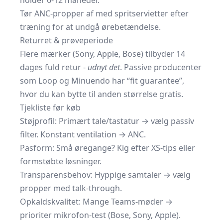
holder 6-12 måneder.
Tør ANC-propper af med spritservietter efter
træning for at undgå ørebetændelse.
Returret & prøveperiode
Flere mærker (Sony, Apple, Bose) tilbyder 14
dages fuld retur -
udnyt det
. Passive producenter
som Loop og Minuendo har “fit guarantee”,
hvor du kan bytte til anden størrelse gratis.
Tjekliste før køb
Støjprofil: Primært tale/tastatur → vælg passiv
filter. Konstant ventilation → ANC.
Pasform: Små øregange? Kig efter XS-tips eller
formstøbte løsninger.
Transparensbehov: Hyppige samtaler → vælg
propper med talk-through.
Opkaldskvalitet: Mange Teams-møder →
prioriter mikrofon-test (Bose, Sony, Apple).