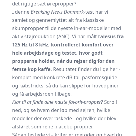
det rigtige sæt ørepropper?
I denne
Breaking News Danmark
-test har vi
samlet og gennemlyttet alt fra klassiske
skumpropper til de nyeste in-ear-modeller med
aktiv støjreduktion (ANC). Vi har målt
talesus fra
125 Hz til 8 kHz, kontrolleret komfort over
hele arbejdsdage og testet, hvor godt
propperne holder, når du rejser dig for den
femte kop kaffe.
Resultatet finder du lige her -
komplet med konkrete dB-tal, pasformsguide
og købstricks, så du kan slippe for hovedpinen
og få arbejdsroen tilbage.
Klar til at finde dine næste favorit-propper?
Scroll
ned, og se hvem der løb med sejren, hvilke
modeller der overraskede - og hvilke der blev
afsløret som rene placebo-propper.
Sådan testede vi – kriterier, metoder og hvad du