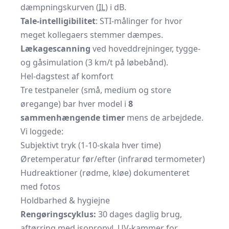
dæmpningskurven (
IL
) i dB.
Tale-intelligibilitet
: STI-målinger for hvor
meget kollegaers stemmer dæmpes.
Lækagescanning
ved hoveddrejninger, tygge-
og gåsimulation (3 km/t på løbebånd).
Hel-dagstest af komfort
Tre testpaneler (små, medium og store
øregange) bar hver model i
8
sammenhængende timer
mens de arbejdede.
Vi loggede:
Subjektivt tryk (1-10-skala hver time)
Øretemperatur før/efter (infrarød termometer)
Hudreaktioner (rødme, kløe) dokumenteret
med fotos
Holdbarhed & hygiejne
Rengørings­cyklus:
30 dages daglig brug,
aftørring med isopropyl, UV-kammer for