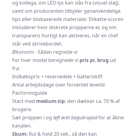
og kollega, om LED-lys kan slås fra (visuel støj),
samt om producenten tilbyder genanvendelige
tips eller biobaserede materialer. Etikette-scoren
inkluderer hvor diskrete propperne er, og om
transparens hurtigt kan aktiveres, når en chef
står ved skrivebordet.
Økonomi - Sådan regnede vi
For hver model beregnede vi
pris pr. brug
ud
fra:
Indkøbspris + reservedele + batteriskift
Antal arbejdsdage over forventet levetid
Pasformsguide
Start med
medium-tip
; den dækker ca. 70 % af
brugere.
Sæt proppen i og
løft øret bagud-opad
for at åbne
kanalen.
Skum:
Rul & hold 20 sek., så den kan