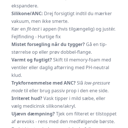
ekspandere.
Silikone/ANC:
Drej forsigtigt indtil du mærker
vakuum, men ikke smerte.
Kør en
fit-test
i appen (hvis tilgængelig) og justér.
Fejlfinding - Hurtige fix
Mistet forsegling når du tygger?
Gå en tip-
størrelse op eller prøv dobbel-flange.
Varmt og fugtigt?
Skift til memory-foam med
ventiler eller daglig aftørring med PH-neutral
klud.
Trykfornemmelse med ANC?
Slå
low-pressure
mode
til eller brug passiv prop i den ene side.
Irriteret hud?
Vask tipper i mild sæbe, eller
vælg medicinsk silikone/akryl.
Ujævn dæmpning?
Tjek om filteret er tilstoppet
af ørevoks - rens med den medfølgende børste.