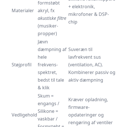
formstøbt
+ elektronik,
Materialer
akryl, fx
mikrofoner & DSP-
akustiske filtre
chip
(musiker­
propper)
Jævn
dæmpning af
Suveræn til
hele
lavfrekvent sus
Støjprofil
frekvens­
(ventilation, AC).
spektret,
Kombinerer passiv og
bedst til tale
aktiv dæmpning
& klik
Skum =
Kræver opladning,
engangs /
firmware­
Silikone =
Vedligehold
opdateringer og
vaskbar /
rengøring af ventiler
Formstøbt =