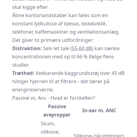
skal kigge efter
Åbne kontorlandskaber kan føles som en
konstant lydkulisse af
talesus
,
tastaturklik
,
telefoner, kaffemaskiner og ventilationsanlæg.
Det giver to primære udfordringer:
Distraktion:
Selv let tale (
55-60 dB
) kan sænke
koncentrationen med op til 66 % ifølge flere
studier.
Træthed:
Vedvarende baggrundsstøj over 45 dB
tvinger hjernen til at filtrere - det tærer på
energi­reserverne.
Passive vs. Anc - Hvad er forskellen?
Passive
In-ear m. ANC
ørepropper
Skum,
silikone,
Silikone-/skumtippers