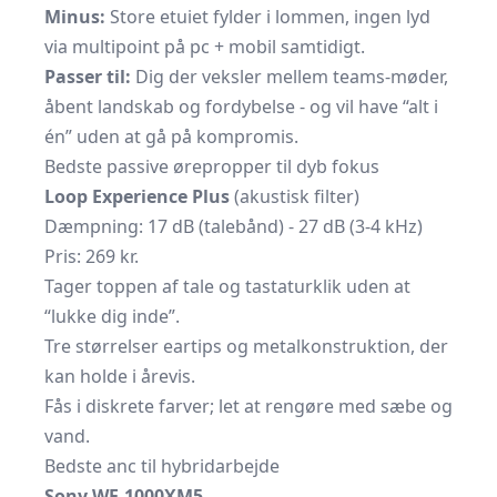
Minus:
Store etuiet fylder i lommen, ingen lyd
via multipoint på pc + mobil samtidigt.
Passer til:
Dig der veksler mellem teams-møder,
åbent landskab og fordybelse - og vil have “alt i
én” uden at gå på kompromis.
Bedste passive ørepropper til dyb fokus
Loop Experience Plus
(akustisk filter)
Dæmpning: 17 dB (talebånd) - 27 dB (3-4 kHz)
Pris: 269 kr.
Tager toppen af tale og tastaturklik uden at
“lukke dig inde”.
Tre størrelser eartips og metalkonstruktion, der
kan holde i årevis.
Fås i diskrete farver; let at rengøre med sæbe og
vand.
Bedste anc til hybridarbejde
Sony WF-1000XM5