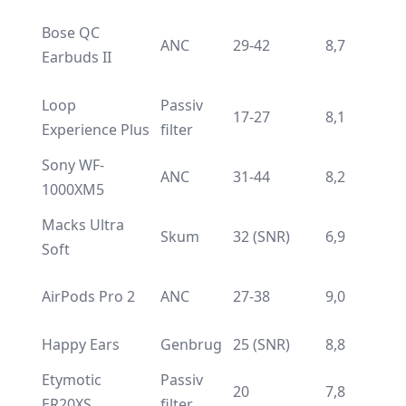
Bose QC
ANC
29-42
8,7
Earbuds II
Loop
Passiv
17-27
8,1
Experience Plus
filter
Sony WF-
ANC
31-44
8,2
1000XM5
Macks Ultra
Skum
32 (SNR)
6,9
Soft
AirPods Pro 2
ANC
27-38
9,0
Happy Ears
Genbrug
25 (SNR)
8,8
Etymotic
Passiv
20
7,8
ER20XS
filter