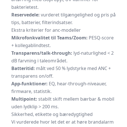
bakterietest.
Reservedele:
vurderet tilgængelighed og pris på
tips, batterier, filterindsatser.
Ekstra kriterier for anc-modeller
Mikrofonkvalitet til Teams/Zoom:
PESQ-score
+ kollega­blindtest.
Transparens/talk-through:
lyd-naturlighed < 2
dB farvning i taleområdet.
Batteritid:
målt ved 50 % lydstyrke med ANC +
transparens on/off.
App-funktioner:
EQ, hear-through-niveauer,
firmware, statistik.
Multipoint:
stabilt skift mellem bærbar & mobil
uden lydklip > 200 ms.
Sikkerhed, etikette og bæredygtighed
Vi vurderede hvor let det er at høre brandalarm