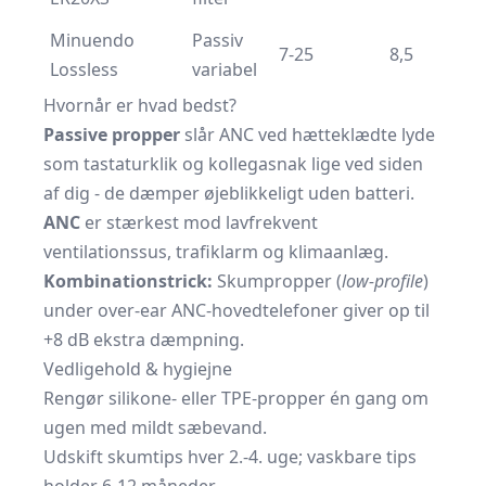
Minuendo
Passiv
7-25
8,5
Lossless
variabel
Hvornår er hvad bedst?
Passive propper
slår ANC ved hætteklædte lyde
som tastaturklik og kollegasnak lige ved siden
af dig - de dæmper øjeblikkeligt uden batteri.
ANC
er stærkest mod lavfrekvent
ventilationssus, trafiklarm og klimaanlæg.
Kombinationstrick:
Skumpropper (
low-profile
)
under over-ear ANC-hovedtelefoner giver op til
+8 dB ekstra dæmpning.
Vedligehold & hygiejne
Rengør silikone- eller TPE-propper én gang om
ugen med mildt sæbevand.
Udskift skumtips hver 2.-4. uge; vaskbare tips