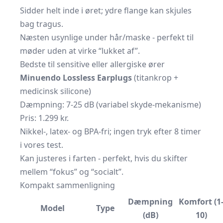
Sidder helt inde i øret; ydre flange kan skjules
bag tragus.
Næsten usynlige under hår/maske - perfekt til
møder uden at virke “lukket af”.
Bedste til sensitive eller allergiske ører
Minuendo Lossless Earplugs
(titankrop +
medicinsk silicone)
Dæmpning: 7-25 dB (variabel skyde-mekanisme)
Pris: 1.299 kr.
Nikkel-, latex- og BPA-fri; ingen tryk efter 8 timer
i vores test.
Kan justeres i farten - perfekt, hvis du skifter
mellem “fokus” og “socialt”.
Kompakt sammenligning
Dæmpning
Komfort (1
Model
Type
(dB)
10)