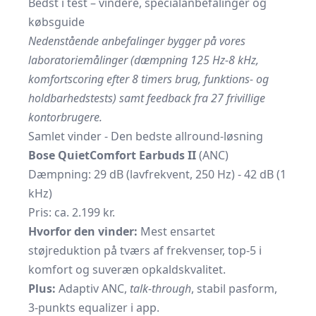
Bedst i test – vindere, specialanbefalinger og
købsguide
Nedenstående anbefalinger bygger på vores
laboratoriemålinger (dæmpning 125 Hz-8 kHz,
komfortscoring efter 8 timers brug, funktions- og
holdbarhedstests) samt feedback fra 27 frivillige
kontorbrugere.
Samlet vinder - Den bedste allround-løsning
Bose QuietComfort Earbuds II
(ANC)
Dæmpning: 29 dB (lavfrekvent, 250 Hz) - 42 dB (1
kHz)
Pris: ca. 2.199 kr.
Hvorfor den vinder:
Mest ensartet
støjreduktion på tværs af frekvenser, top-5 i
komfort og suveræn opkaldskvalitet.
Plus:
Adaptiv ANC,
talk-through
, stabil pasform,
3-punkts equalizer i app.