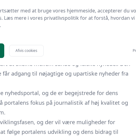
edsportal er dens fokus på journalistik af høj
ortsætter med at bruge vores hjemmeside, accepterer du v
 medier og journalister for at sikre, at nyhederne er
s. Læs mere i vores privatlivspolitik for at forstå, hvordan vi
gerne kan være sikre på, at de får adgang til de
.
dsformidlere er den nye samlede nyhedsportal en
Afvis cookies
Pr
. Sociale medier er kendt for at sprede falske
rt at skelne mellem sande og falske nyheder. Den
 får adgang til nøjagtige og upartiske nyheder fra
de nyhedsportal, og de er begejstrede for dens
portalens fokus på journalistik af høj kvalitet og
øm.
iklingsfasen, og der vil være muligheder for
l at følge portalens udvikling og dens bidrag til