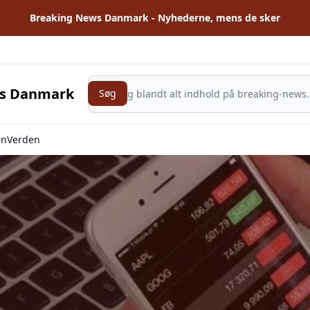
Breaking News Danmark - Nyhederne, mens de sker
Søg
ws Danmark
Søg
en
Verden