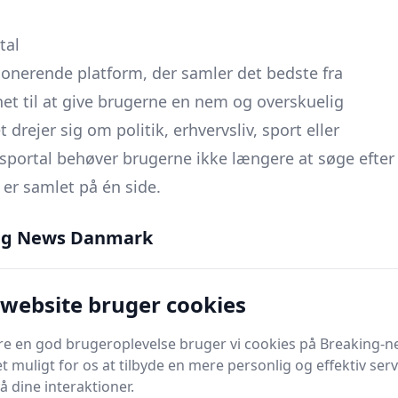
tal
onerende platform, der samler det bedste fra
net til at give brugerne en nem og overskuelig
drejer sig om politik, erhvervsliv, sport eller
portal behøver brugerne ikke længere at søge efter
 er samlet på én side.
ig grænseflade, der gør det nemt for brugerne at
ng News Danmark
signet til at være hurtig og responsiv, så brugerne
s mobile enheder, uanset hvor de befinder sig.
 website bruger cookies
 nyhedsportal er, at den giver brugerne mulighed for
 vælge de emner, der interesserer dem mest, og få
kre en god brugeroplevelse bruger vi cookies på Breaking-n
eres præferencer. Dette betyder, at brugerne ikke
t muligt for os at tilbyde en mere personlig og effektiv serv
røm af nyheder, der ikke er relevante for dem.
å dine interaktioner.