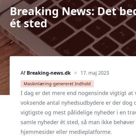
Breaking News: Det be
ét sted
Af
Breaking-news.dk
17. maj 2023
Maskinlæring-genereret Indhold
I dag er det mere end nogensinde vigtigt at
voksende antal nyhedsudbydere er der dog og
vigtigste og mest pålidelige nyheder i en tra
samle nyheder ét sted, så man ikke behøver a
hjemmesider eller medieplatforme.