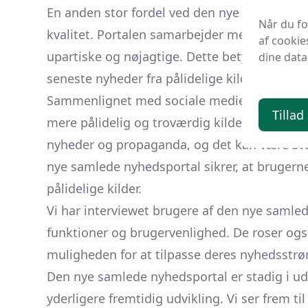
En anden stor fordel ved den nye samlede nyh
Når du f
kvalitet. Portalen samarbejder med de bedste
af cookie
upartiske og nøjagtige. Dette betyder, at bru
dine data
seneste nyheder fra pålidelige kilder.
Sammenlignet med sociale medier som nyhe
Tillad
mere pålidelig og troværdig kilde til nyheder
nyheder og propaganda, og det kan være svæ
nye samlede nyhedsportal sikrer, at brugerne
pålidelige kilder.
Vi har interviewet brugere af den nye samle
funktioner og brugervenlighed. De roser også 
muligheden for at tilpasse deres nyhedsstr
Den nye samlede nyhedsportal er stadig i udv
yderligere fremtidig udvikling. Vi ser frem ti