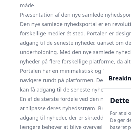
måde.
Præsentation af den nye samlede nyhedspor
Den nye samlede nyhedsportal er en revoluti
forskellige medier ét sted. Portalen er desig
adgang til de seneste nyheder, uanset om det 
underholdning. Med den nye samlede nyheds
nyheder på flere forskellige platforme, da alt
Portalen har en minimalistisk og brugervenl
Breaki
navigere rundt på platformen. Den er også de
kan få adgang til de seneste nyheder på dere
Dette
En af de største fordele ved den nye samlede
at tilpasse deres nyhedsstrøm. Brugerne kan
For at si
adgang til nyheder, der er skræddersyet til d
De gør de
længere behøver at blive overvældet af en st
baseret p