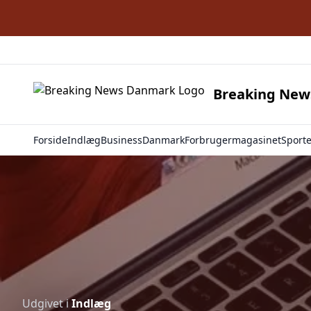
Breaking Ne
Forside
Indlæg
Business
Danmark
Forbrugermagasinet
Sport
Udgivet i
Indlæg