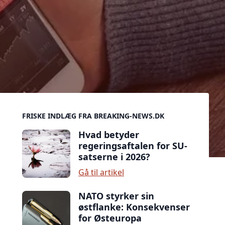
Sidebar
FRISKE INDLÆG FRA BREAKING-NEWS.DK
Hvad betyder
regeringsaftalen for SU-
satserne i 2026?
Gå til artikel
NATO styrker sin
østflanke: Konsekvenser
for Østeuropa